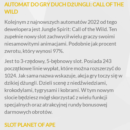
AUTOMAT DO GRY DUCH DŻUNGLI: CALL OF THE
WILD
Kolejnym z najnowszych automatów 2022 od tego
dewelopera jest Jungle Spirit: Call of the Wild. Ten
zupełnie nowy slot zachwycił wielu graczy swoimi
niesamowitymi animacjami. Podobnie jak procent
zwrotu, który wynosi 97%.
Jest to 3-rzędowy, 5-bębnowy slot. Posiada 243
początkowe linie wypłat, które można rozszerzyć do
1024. Jak sama nazwa wskazuje, akcja gry toczy się w
dzikiej dżungli. Dzieli scenę z niedźwiedziami,
krokodylami, tygrysami i kobrami. W tym nowym
slocie będziesz mógł skorzystać z wielu funkcji
specjalnych oraz atrakcyjnej rundy bonusowej
darmowych obrotów.
SLOT PLANET OF APE