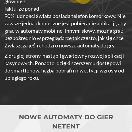
głównie z
faktu, że ponad
90% ludności świata posiada telefon komórkowy. Nie
zawsze jednak konieczne jest pobieranie aplikacji, aby
grać w automaty mobilne. Innymi słowy, można grać
bezpośrednio w przeglądarce tak często, jak się chce.
Zwłaszcza jeśli chodzi o nowsze automaty do gry.
Z drugiej strony, nastąpił gwałtowny rozwój aplikacji
kasynowych. Ponadto, dzięki szerszemu dostępowi
do smartfonów, liczba pobrań i inwestycji wzrosła od
ubiegłego roku.
NOWE AUTOMATY DO GIER
NETENT