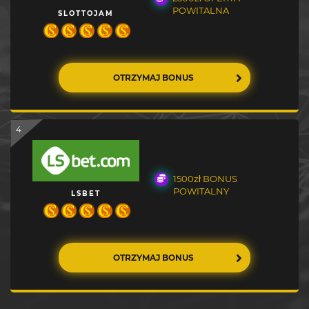
POWITALNA
SLOTTOJAM
OTRZYMAJ BONUS
4
1500zł BONUS
POWITALNY
LSBET
OTRZYMAJ BONUS