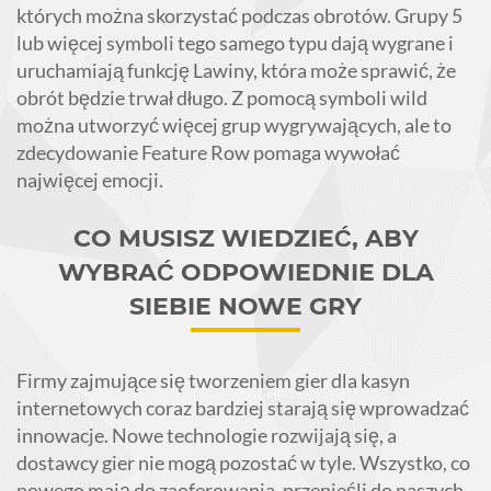
których można skorzystać podczas obrotów. Grupy 5
lub więcej symboli tego samego typu dają wygrane i
uruchamiają funkcję Lawiny, która może sprawić, że
obrót będzie trwał długo. Z pomocą symboli wild
można utworzyć więcej grup wygrywających, ale to
zdecydowanie Feature Row pomaga wywołać
najwięcej emocji.
CO MUSISZ WIEDZIEĆ, ABY
WYBRAĆ ODPOWIEDNIE DLA
SIEBIE NOWE GRY
Firmy zajmujące się tworzeniem gier dla kasyn
internetowych coraz bardziej starają się wprowadzać
innowacje. Nowe technologie rozwijają się, a
dostawcy gier nie mogą pozostać w tyle. Wszystko, co
nowego mają do zaoferowania, przenieśli do naszych