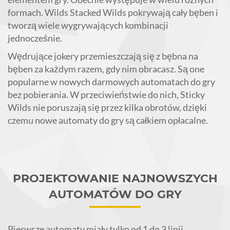
formach. Wilds Stacked Wilds pokrywają cały bęben i
tworzą wiele wygrywających kombinacji
jednocześnie.
Wędrujące jokery przemieszczają się z bębna na
bęben za każdym razem, gdy nim obracasz. Są one
popularne w nowych darmowych automatach do gry
bez pobierania. W przeciwieństwie do nich, Sticky
Wilds nie poruszają się przez kilka obrotów, dzięki
czemu nowe automaty do gry są całkiem opłacalne.
PROJEKTOWANIE NAJNOWSZYCH
AUTOMATÓW DO GRY
Pierwsze automaty miały tylko od 1 do 3 linii