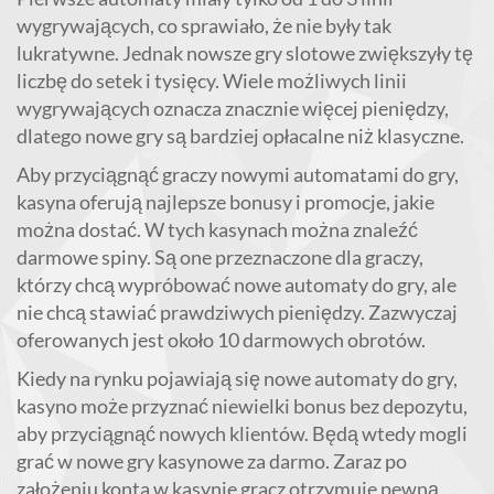
wygrywających, co sprawiało, że nie były tak
lukratywne. Jednak nowsze gry slotowe zwiększyły tę
liczbę do setek i tysięcy. Wiele możliwych linii
wygrywających oznacza znacznie więcej pieniędzy,
dlatego nowe gry są bardziej opłacalne niż klasyczne.
Aby przyciągnąć graczy nowymi automatami do gry,
kasyna oferują najlepsze bonusy i promocje, jakie
można dostać. W tych kasynach można znaleźć
darmowe spiny. Są one przeznaczone dla graczy,
którzy chcą wypróbować nowe automaty do gry, ale
nie chcą stawiać prawdziwych pieniędzy. Zazwyczaj
oferowanych jest około 10 darmowych obrotów.
Kiedy na rynku pojawiają się nowe automaty do gry,
kasyno może przyznać niewielki bonus bez depozytu,
aby przyciągnąć nowych klientów. Będą wtedy mogli
grać w nowe gry kasynowe za darmo. Zaraz po
założeniu konta w kasynie gracz otrzymuje pewną