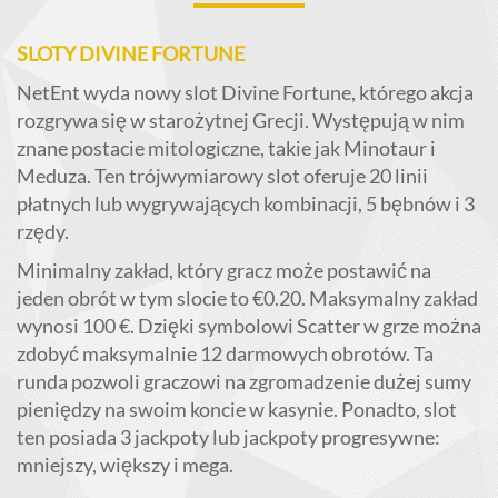
SLOTY DIVINE FORTUNE
NetEnt wyda nowy slot Divine Fortune, którego akcja
rozgrywa się w starożytnej Grecji. Występują w nim
znane postacie mitologiczne, takie jak Minotaur i
Meduza. Ten trójwymiarowy slot oferuje 20 linii
płatnych lub wygrywających kombinacji, 5 bębnów i 3
rzędy.
Minimalny zakład, który gracz może postawić na
jeden obrót w tym slocie to €0.20. Maksymalny zakład
wynosi 100 €. Dzięki symbolowi Scatter w grze można
zdobyć maksymalnie 12 darmowych obrotów. Ta
runda pozwoli graczowi na zgromadzenie dużej sumy
pieniędzy na swoim koncie w kasynie. Ponadto, slot
ten posiada 3 jackpoty lub jackpoty progresywne:
mniejszy, większy i mega.