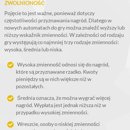
ZWOLNIONOŚĆ
Pojęcie to jest ważne, ponieważ dotyczy
częstotliwości przyznawania nagród. Dlatego w
nowych automatach do gry można znaleźć wyższy lub
niższy wskaźnik zmienności. W zależności od rodzaju
gry występują co najmniej trzy rodzaje zmienności:
wysoka, średnia lub niska.
Wysoka zmienność odnosi się do nagród,
które są przyznawane rzadko. Kwoty
pieniędzy są w nich większe niż w
pozostałych.
Średnia oznacza, że można wygrać więcej
nagród. Wypłata jest jednak niższa niż w
przypadku wysokiej zmienności.
Wreszcie, osoby o niskiej zmienności