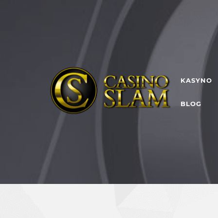
KASYNO
BLOG