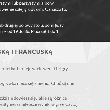
zystymi lub parzystymi albo w
ienie całej grupy cyfr. Oznacza to,
lub drugiej połowy stołu, pomiędzy
 – od 19 do 36. Płaci się 1 do 1.
SKĄ I FRANCUSKĄ
letka. Istnieje wiele wersji tej gry,
ozgrywka nieco się zmienia. Choć są one
dziale dowiesz się, jakie są różnice
siągniesz najlepsze wyniki w grze. Czytaj