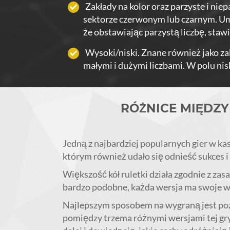
Zakłady na kolor oraz parzyste i nie
sektorze czerwonym lub czarnym. Umie
że obstawiając parzystą liczbę, stawia
Wysoki/niski. Znane również jako zak
małymi i dużymi liczbami. W polu niski
RÓŻNICE MIĘDZY
Jedną z najbardziej popularnych gier w kasy
którym również udało się odnieść sukces i
Większość kół ruletki działa zgodnie z za
bardzo podobne, każda wersja ma swoje wł
Najlepszym sposobem na wygraną jest poznan
pomiędzy trzema różnymi wersjami tej gry. 