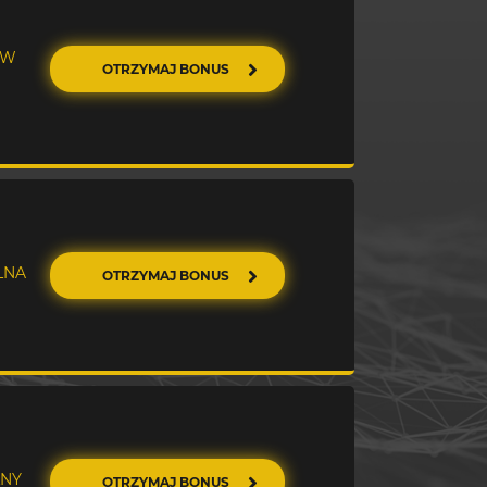
 W
OTRZYMAJ BONUS
LNA
OTRZYMAJ BONUS
LNY
OTRZYMAJ BONUS