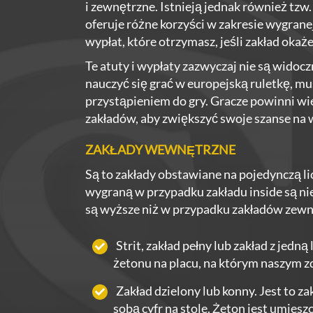
i zewnętrzne. Istnieją jednak również tzw
oferuje różne korzyści w zakresie wygrane
wypłat, które otrzymasz, jeśli zakład okaże
Te atuty i wypłaty zazwyczaj nie są widoczn
nauczyć się grać w europejską ruletkę, mu
przystąpieniem do gry. Gracze powinni wie
zakładów, aby zwiększyć swoje szanse na 
ZAKŁADY WEWNĘTRZNE
Są to zakłady obstawiane na pojedynczą lic
wygraną w przypadku zakładu inside są nie
są wyższe niż w przypadku zakładów zewn
Strit, zakład pełny lub zakład z jedn
żetonu na placu, na którym naszym z
Zakład dzielony lub konny. Jest to 
sobą cyfr na stole. Żeton jest umieszc