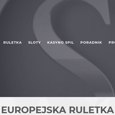
RULETKA
SLOTY
KASYNO SPIL
PORADNIK
PR
EUROPEJSKA RULETKA