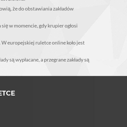
nowią, że do obstawiania zakładów
a się w momencie, gdy krupier ogłosi
 europejskiej ruletce online koło jest
łady są wypłacane, a przegrane zakłady są
ETCE