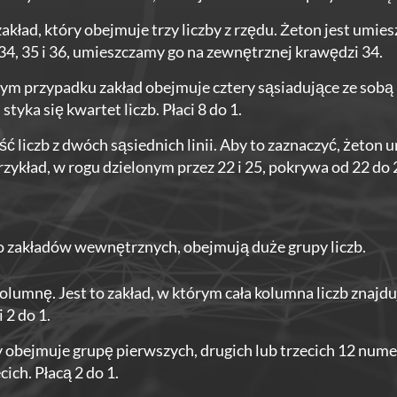
o zakład, który obejmuje trzy liczby z rzędu. Żeton jest umie
 34, 35 i 36, umieszczamy go na zewnętrznej krawędzi 34.
m przypadku zakład obejmuje cztery sąsiadujące ze sobą l
yka się kwartet liczb. Płaci 8 do 1.
eść liczb z dwóch sąsiednich linii. Aby to zaznaczyć, żeto
kład, w rogu dzielonym przez 22 i 25, pokrywa od 22 do 27
o zakładów wewnętrznych, obejmują duże grupy liczb.
olumnę. Jest to zakład, w którym cała kolumna liczb znajd
 2 do 1.
ry obejmuje grupę pierwszych, drugich lub trzecich 12 num
cich. Płacą 2 do 1.