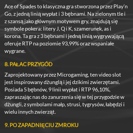
Ace of Spades to klasyczna gra stworzona przez Play’n
Go, z jedną linią wypłat i 3 bębnami. Na zielonym tle i
z szansą jako głównym motywem gry, znajdują się
symbole pokera: litery J, Q i K, szamerunek, as i
korona. Ta gra z 3 bębnami i jedną linią wygrywającą
oferuje RTP na poziomie 93,99% oraz wspaniałe
wygrane.
8. PAŁAC PRZYGÓD
Zaprojektowany przez Microgaming, ten video slot
jest inspirowany dżunglą i jej dzikimi zwierzętami.
Posiada 5 bębnów, 9 linii wypłat i RTP 96,10%,
zapraszając nas do zanurzenia się w tej przygodzie w
dżungli, z symbolami małp, strusi, tygrysów, łabędzi i
wielu innych zwierząt.
9. PO ZAPADNIĘCIU ZMROKU