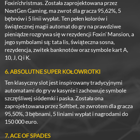
Foxin’christmas. Została zaprojektowana przez
NextGen Gaming, ma zwrot dla gracza 95,62%, 5
bębnów i 5 linii wypłat. Ten pełen kolorów i
świątecznej magii automat do gry na prawdziwe
pieniądze rozgrywa się w rezydencji Foxin’ Mansion, a
jego symbolami są: tata lis, świąteczna sosna,
rezydencja, zwitek banknotów oraz symbole kart A,
10, J, Q i K.
6. ABSOLUTNE SUPER KOŁOWROTKI
Ten klasyczny slot jest inspirowany tradycyjnymi
automatami do gry w kasynie i zachowuje symbole
szczęśliwej siódemki i paska. Została ona
zaprojektowana przez Softbet, ze zwrotem dla gracza
95,50%, 3 bębnami, 5 liniami wypłat i nagrodami do
150 000 euro.
7. ACE OF SPADES