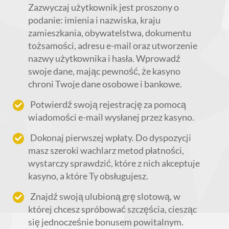
Zazwyczaj użytkownik jest proszony o
podanie: imienia i nazwiska, kraju
zamieszkania, obywatelstwa, dokumentu
tożsamości, adresu e-mail oraz utworzenie
nazwy użytkownika i hasła. Wprowadź
swoje dane, mając pewność, że kasyno
chroni Twoje dane osobowe i bankowe.
Potwierdź swoją rejestrację za pomocą
wiadomości e-mail wysłanej przez kasyno.
Dokonaj pierwszej wpłaty. Do dyspozycji
masz szeroki wachlarz metod płatności,
wystarczy sprawdzić, które z nich akceptuje
kasyno, a które Ty obsługujesz.
Znajdź swoją ulubioną grę slotową, w
której chcesz spróbować szczęścia, ciesząc
się jednocześnie bonusem powitalnym.