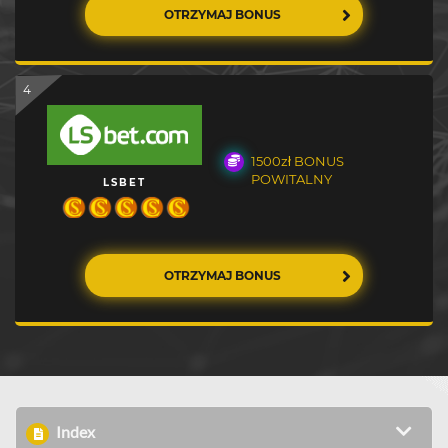
OTRZYMAJ BONUS
4
1500zł BONUS
POWITALNY
LSBET
OTRZYMAJ BONUS
Index