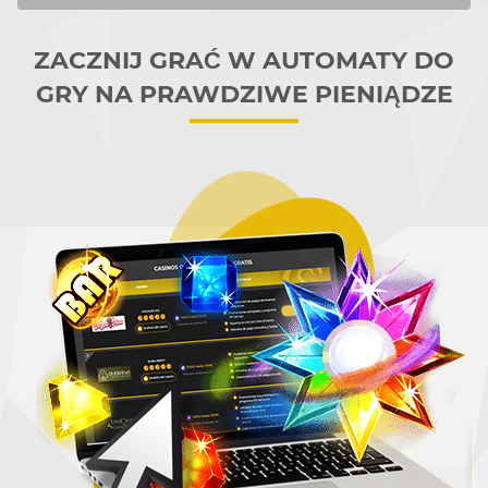
ZACZNIJ GRAĆ W AUTOMATY DO
GRY NA PRAWDZIWE PIENIĄDZE