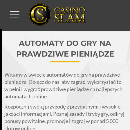
AUTOMATY DO GRY NA
PRAWDZIWE PIENIĄDZE
Witamy w świecie automatów do gry na prawdziwe
pieniądze. Dołącz do nas, aby zagrać, wykorzystać to
w pełni i wygrać prawdziwe pieniądze na najlepszych
automatach online.
Rozpocznij swoją przygodę z przydatnymi i wysokiej
jakości informacjami. Poznaj zasady i tryby gry, odkryj
bonusy powitalne, promocje i zagraj w ponad 5 000
slotów online.