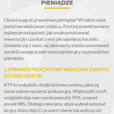
PIENIĄDZE
Chcesz wygrać prawdziwe pieniądze? W takim razie
jesteś we właściwym miejscu. Poniżej przedstawiamy
najlepsze wskazówki, jak zmaksymalizować
inwestycję i uzyskać z niej jak najwięcej korzyści.
Dowiedz się z nami, na jakie cechy slotów powinieneś
zwrócić uwagę przed rozpoczęciem gry na prawdziwe
pieniądze:
1. SPRAWDŹ PROCENTOWY WSKAŹNIK ZWROTU
DO GRACZA (RTP)
RTP to wskaźnik, dzięki któremu wiemy, jakie są
nasze szanse na zwrot podczas gry. Większość z tych
urządzeń daje nam wynik powyżej 95%, a nawet
ponad 98%. Dlatego zalecamy, abyś wybrał automat
do gry, który daje Ci procent równy lub wyższy niż