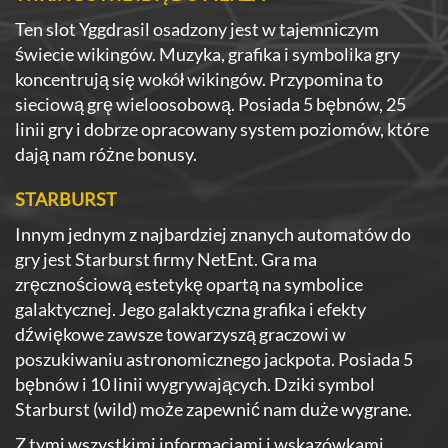
Ten slot Yggdrasil osadzony jest w tajemniczym
świecie wikingów. Muzyka, grafika i symbolika gry
koncentrują się wokół wikingów. Przypomina to
sieciową grę wieloosobową. Posiada 5 bębnów, 25
linii gry i dobrze opracowany system poziomów, które
dają nam różne bonusy.
STARBURST
Innym jednym z najbardziej znanych automatów do
gry jest Starburst firmy NetEnt. Gra ma
zręcznościową estetykę opartą na symbolice
galaktycznej. Jego galaktyczna grafika i efekty
dźwiękowe zawsze towarzyszą graczowi w
poszukiwaniu astronomicznego jackpota. Posiada 5
bębnów i 10 linii wygrywających. Dziki symbol
Starburst (wild) może zapewnić nam duże wygrane.
Z tymi wszystkimi informacjami i wskazówkami